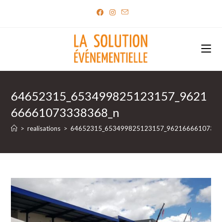
Skip
to
content
64652315_653499825123157_9621
66661073338368_n
>
realisations
>
64652315_653499825123157_96216666107333