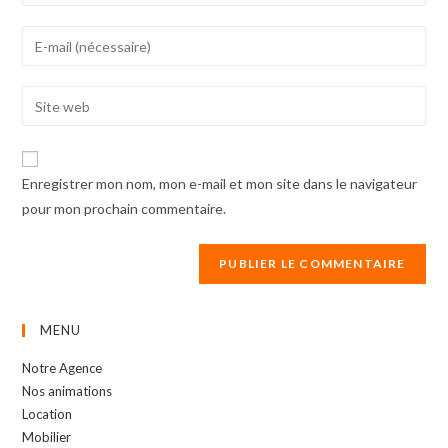
your
name
Enter
or
your
username
email
Enter
to
address
your
comment
to
website
comment
URL
Enregistrer mon nom, mon e-mail et mon site dans le navigateur
(optional)
pour mon prochain commentaire.
MENU
Notre Agence
Nos animations
Location
Mobilier