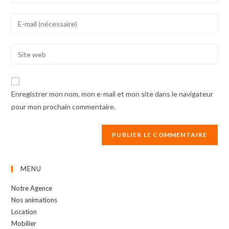
your
name
Enter
or
your
username
email
Enter
to
address
your
comment
to
website
comment
URL
Enregistrer mon nom, mon e-mail et mon site dans le navigateur
(optional)
pour mon prochain commentaire.
MENU
Notre Agence
Nos animations
Location
Mobilier