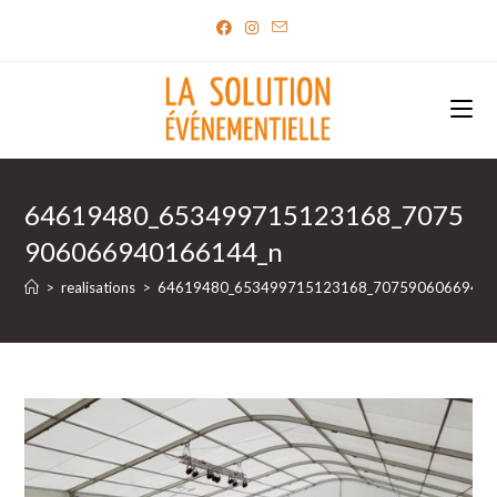
Skip
to
content
64619480_653499715123168_7075
906066940166144_n
>
realisations
>
64619480_653499715123168_70759060669401