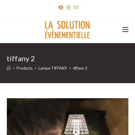
Skip
to
content
tiffany 2
>
Products
>
Lampe TIFFANY
>
tiffany 2