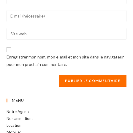
your
name
Enter
or
your
username
email
Enter
to
address
your
comment
to
website
comment
URL
Enregistrer mon nom, mon e-mail et mon site dans le navigateur
(optional)
pour mon prochain commentaire.
MENU
Notre Agence
Nos animations
Location
Mobilier