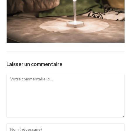
Laisser un commentaire
Comment
Enter