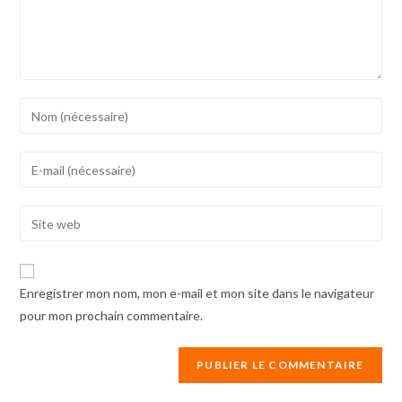
Enter
your
name
Enter
or
your
username
email
Enter
to
address
your
comment
to
website
comment
URL
Enregistrer mon nom, mon e-mail et mon site dans le navigateur
(optional)
pour mon prochain commentaire.