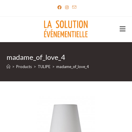
Skip
to
content
madame_of_love_4
>
Products
>
TULIPE
>
madame_of_love_4