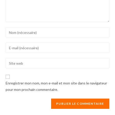
Enter
your
name
Enter
or
your
username
email
Enter
to
address
your
comment
to
website
comment
URL
Enregistrer mon nom, mon e-mail et mon site dans le navigateur
(optional)
pour mon prochain commentaire.