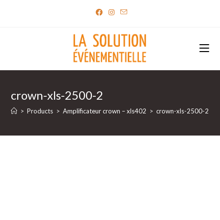
Skip
to
content
crown-xls-2500-2
>
Products
>
Amplificateur crown – xls402
>
crown-xls-2500-2