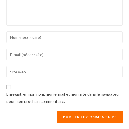
Enter
your
name
Enter
or
your
username
email
Enter
to
address
your
comment
to
website
comment
URL
Enregistrer mon nom, mon e-mail et mon site dans le navigateur
(optional)
pour mon prochain commentaire.