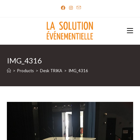
Skip
to
content
IMG_4316
>
Products
>
Desk TRIKA
>
IMG_4316