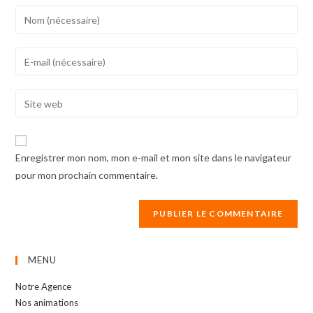
Enter
your
name
Enter
or
your
username
email
Enter
to
address
your
comment
to
website
comment
URL
Enregistrer mon nom, mon e-mail et mon site dans le navigateur
(optional)
pour mon prochain commentaire.
MENU
Notre Agence
Nos animations