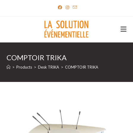
Skip
to
content
COMPTOIR TRIKA
>
Products
>
Desk TRIKA
>
COMPTOIR TRIKA