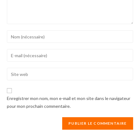
Enter
your
name
Enter
or
your
username
email
Enter
to
address
your
comment
to
website
comment
URL
Enregistrer mon nom, mon e-mail et mon site dans le navigateur
(optional)
pour mon prochain commentaire.