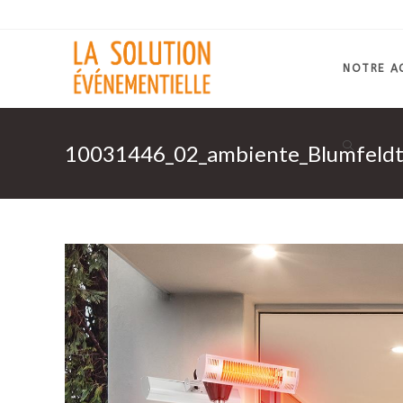
Skip
to
content
NOTRE A
10031446_02_ambiente_Blumfeldt_