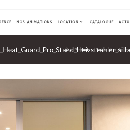
GENCE
NOS ANIMATIONS
LOCATION
CATALOGUE
ACTU
Heat_Guard_Pro_Stand_Heizstrahler_silb
>
Products
>
Radiant électrique s