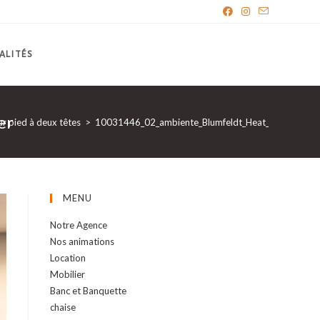
ALITÉS
er
ur pied à deux têtes
>
10031446_02_ambiente_Blumfeldt_Heat_Guard_Pro_St
MENU
Notre Agence
Nos animations
Location
Mobilier
Banc et Banquette
chaise