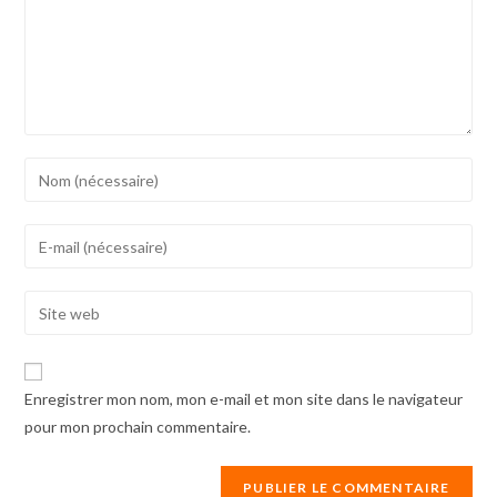
Enter
your
name
Enter
or
your
username
email
Enter
to
address
your
comment
to
website
comment
URL
Enregistrer mon nom, mon e-mail et mon site dans le navigateur
(optional)
pour mon prochain commentaire.