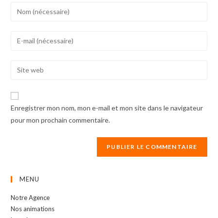
Enter
your
name
Enter
or
your
username
email
Enter
to
address
your
comment
to
website
comment
URL
Enregistrer mon nom, mon e-mail et mon site dans le navigateur
(optional)
pour mon prochain commentaire.
MENU
Notre Agence
Nos animations