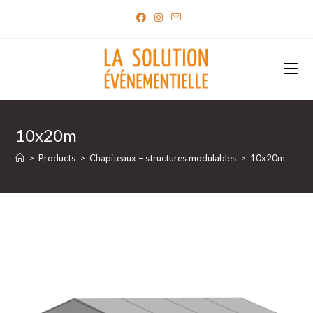
Skip
to
content
10x20m
>
Products
>
Chapiteaux – structures modulables
>
10x20m