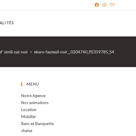
ALITÉS
’ simili cuir noir
>
ekero-fauteuil-noir__0204740_PE359785_S4
MENU
Notre Agence
Nos animations
Location
Mobilier
Banc et Banquette
chaise