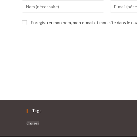
Enter
Enter
your
your
name
email
Enregistrer mon nom, mon e-mail et mon site dans le n
or
address
username
to
to
comment
comment
Tags
Chaises