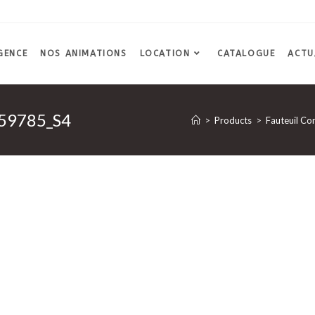
GENCE
NOS ANIMATIONS
LOCATION
CATALOGUE
ACTU
359785_S4
>
Products
>
Fauteuil Conf