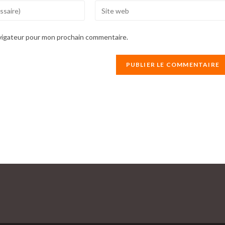
Enter
your
website
avigateur pour mon prochain commentaire.
URL
(optional)