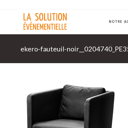
Skip
to
content
NOTRE A
ekero-fauteuil-noir__0204740_PE