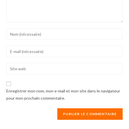
Enter
your
name
Enter
or
your
username
email
Enter
to
address
your
comment
to
website
comment
URL
Enregistrer mon nom, mon e-mail et mon site dans le navigateur
(optional)
pour mon prochain commentaire.