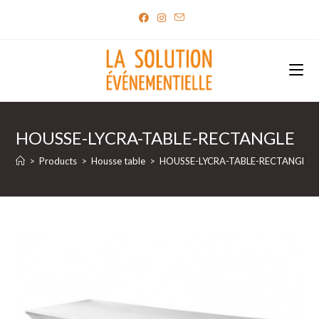
Skip
to
content
HOUSSE-LYCRA-TABLE-RECTANGLE
>
Products
>
Housse table
>
HOUSSE-LYCRA-TABLE-RECTANGLE