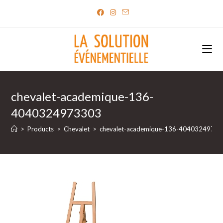
Skip
to
content
chevalet-academique-136-
4040324973303
>
Products
>
Chevalet
>
chevalet-academique-136-4040324973