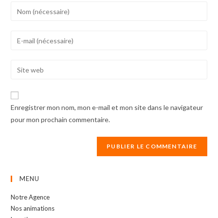
Enter
your
name
Enter
or
your
username
email
Enter
to
address
your
comment
to
website
comment
URL
Enregistrer mon nom, mon e-mail et mon site dans le navigateur
(optional)
pour mon prochain commentaire.
MENU
Notre Agence
Nos animations