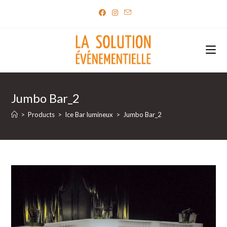
Skip
to
content
Jumbo Bar_2
>
Products
>
Ice Bar lumineux
>
Jumbo Bar_2