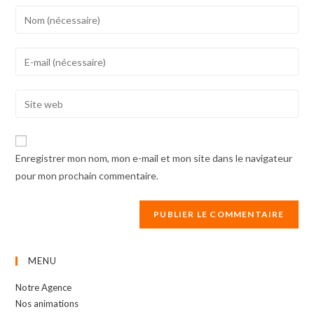
Enter
your
name
Enter
or
your
username
email
Enter
to
address
your
comment
to
website
comment
URL
Enregistrer mon nom, mon e-mail et mon site dans le navigateur
(optional)
pour mon prochain commentaire.
MENU
Notre Agence
Nos animations