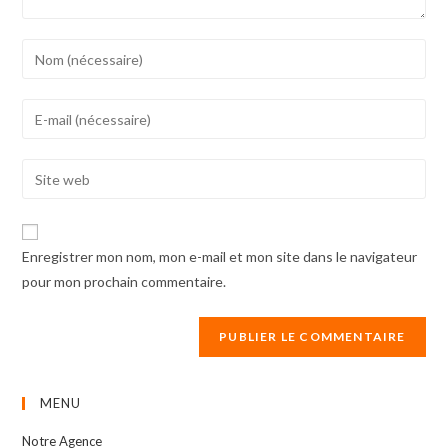
Enter
your
name
Enter
or
your
username
email
Enter
to
address
your
comment
to
website
comment
URL
Enregistrer mon nom, mon e-mail et mon site dans le navigateur
(optional)
pour mon prochain commentaire.
MENU
Notre Agence