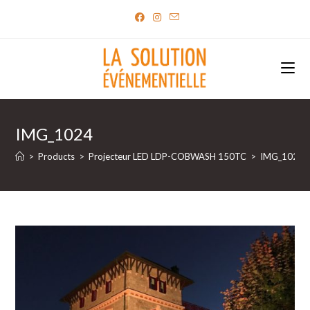
Skip
to
content
IMG_1024
>
Products
>
Projecteur LED LDP-COBWASH 150TC
>
IMG_1024