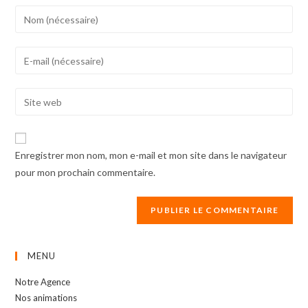
Enter
your
name
Enter
or
your
username
email
Enter
to
address
your
comment
to
website
comment
URL
Enregistrer mon nom, mon e-mail et mon site dans le navigateur
(optional)
pour mon prochain commentaire.
MENU
Notre Agence
Nos animations