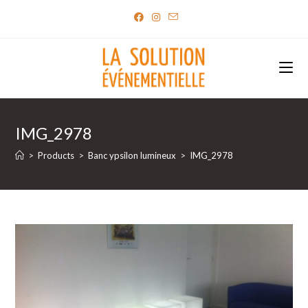
Skip
to
content
IMG_2978
>
Products
>
Banc ypsilon lumineux
>
IMG_2978