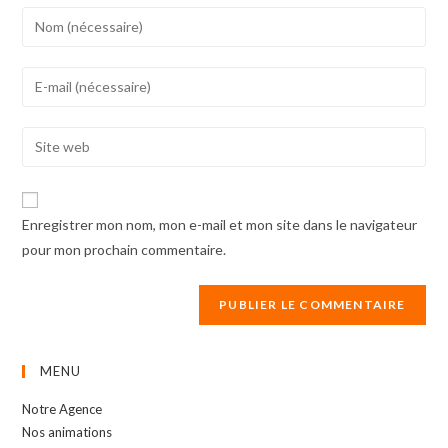
Enter
your
name
Enter
or
your
username
email
Enter
to
address
your
comment
to
website
comment
URL
Enregistrer mon nom, mon e-mail et mon site dans le navigateur
(optional)
pour mon prochain commentaire.
MENU
Notre Agence
Nos animations