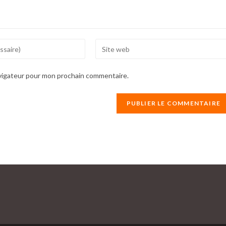
Enter
your
website
avigateur pour mon prochain commentaire.
URL
(optional)