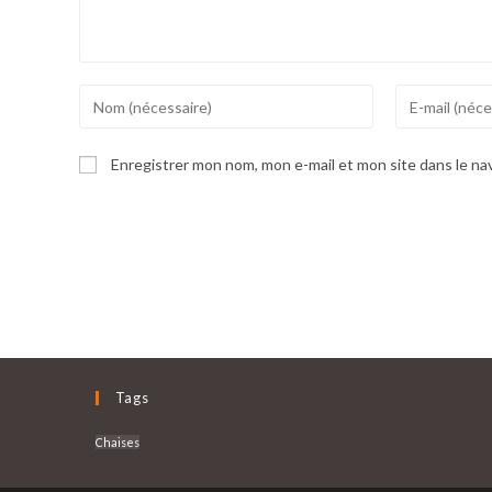
Enter
Enter
your
your
name
email
Enregistrer mon nom, mon e-mail et mon site dans le n
or
address
username
to
to
comment
comment
Tags
Chaises