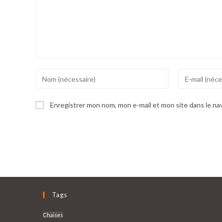
Enter
Enter
your
your
name
email
Enregistrer mon nom, mon e-mail et mon site dans le n
or
address
username
to
to
comment
comment
Tags
Chaises