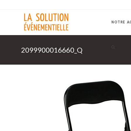
Skip
to
content
NOTRE A
2099900016660_Q