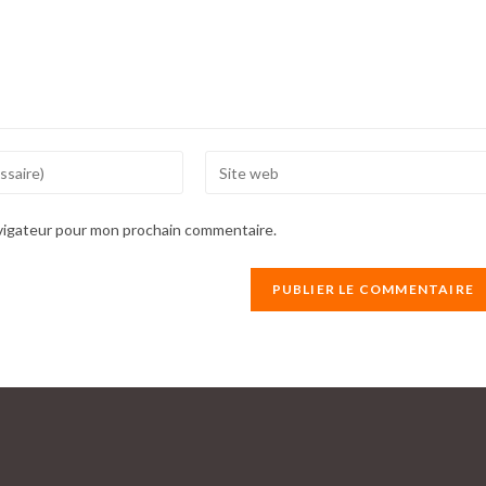
Enter
your
website
avigateur pour mon prochain commentaire.
URL
(optional)