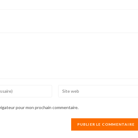
Enter
your
website
avigateur pour mon prochain commentaire.
URL
(optional)