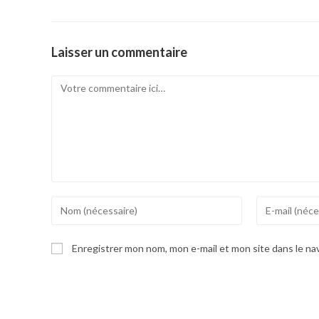
Laisser un commentaire
Comment
Enter
Enter
your
your
name
email
Enregistrer mon nom, mon e-mail et mon site dans le n
or
address
username
to
to
comment
comment