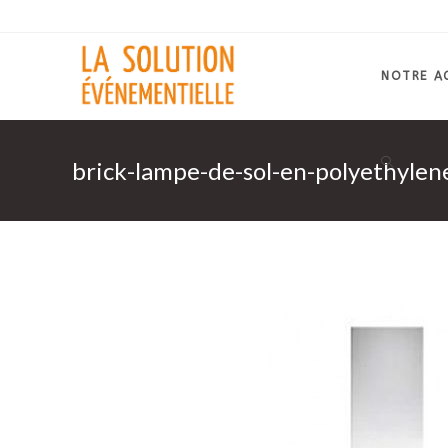
Skip
to
content
NOTRE A
brick-lampe-de-sol-en-polyethylen