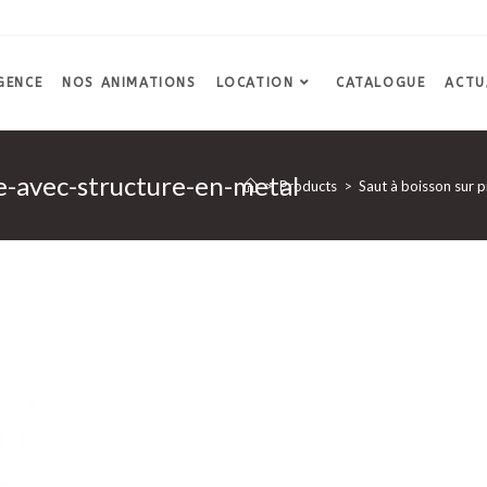
GENCE
NOS ANIMATIONS
LOCATION
CATALOGUE
ACTU
e-avec-structure-en-metal
>
Products
>
Saut à boisson sur 