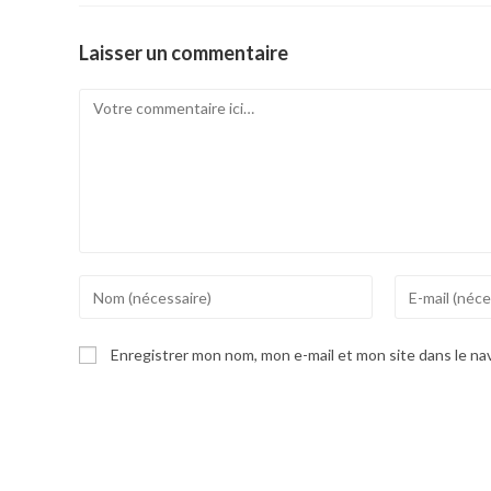
Laisser un commentaire
Comment
Enter
Enter
your
your
name
email
Enregistrer mon nom, mon e-mail et mon site dans le n
or
address
username
to
to
comment
comment