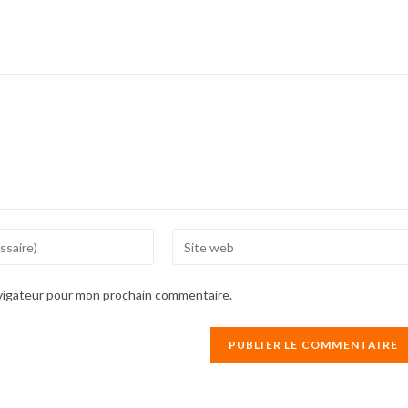
Enter
your
website
avigateur pour mon prochain commentaire.
URL
(optional)