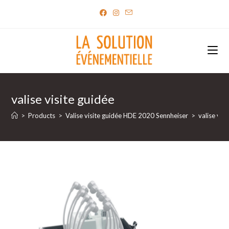
Skip
to
content
valise visite guidée
>
Products
>
Valise visite guidée HDE 2020 Sennheiser
>
valise vis