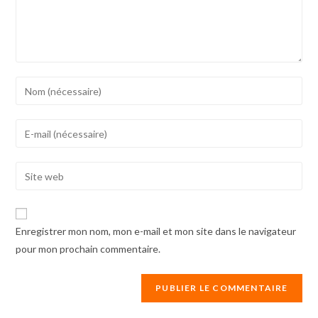
Enter
your
name
Enter
or
your
username
email
Enter
to
address
your
comment
to
website
comment
URL
Enregistrer mon nom, mon e-mail et mon site dans le navigateur
(optional)
pour mon prochain commentaire.