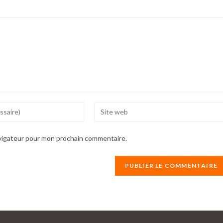
Enter
your
website
avigateur pour mon prochain commentaire.
URL
(optional)