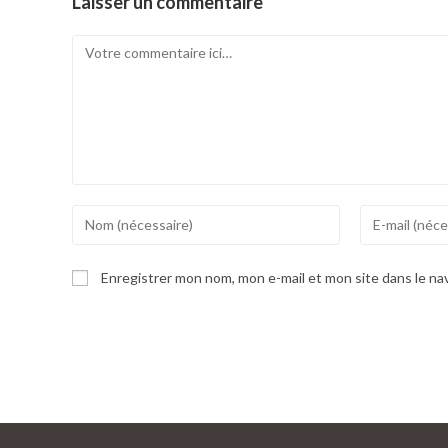
Laisser un commentaire
Comment
Enter
Enter
your
your
name
email
Enregistrer mon nom, mon e-mail et mon site dans le n
or
address
username
to
to
comment
comment