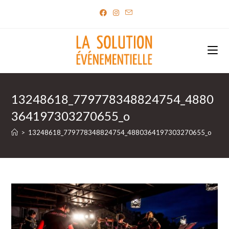
Skip
to
content
13248618_779778348824754_4880
364197303270655_o
>
13248618_779778348824754_4880364197303270655_o