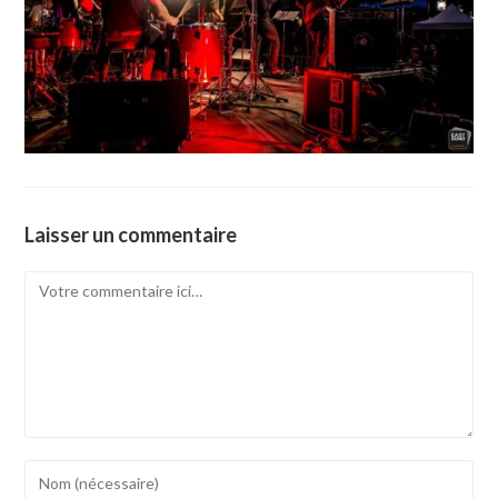
Laisser un commentaire
Comment
Enter