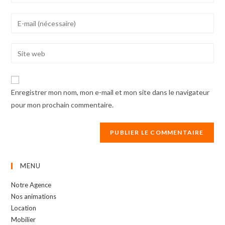
your
name
Enter
or
your
username
email
Enter
to
address
your
comment
to
website
comment
URL
Enregistrer mon nom, mon e-mail et mon site dans le navigateur
(optional)
pour mon prochain commentaire.
MENU
Notre Agence
Nos animations
Location
Mobilier